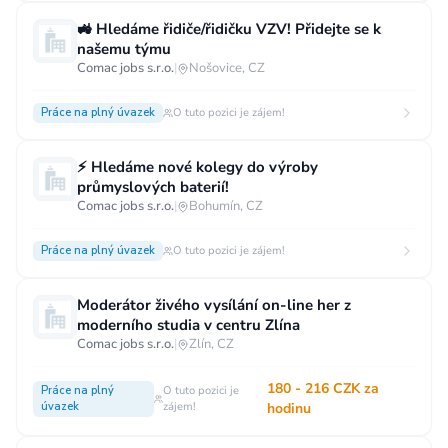
Vzdělání
🚜 Hledáme řidiče/řidičku VZV! Přidejte se k
našemu týmu
Vzdělání není podstatné
Základní
Comac jobs s.r.o.
|
Nošovice, CZ
Odborné vyučení bez maturity
Práce na plný úvazek
O tuto pozici je zájem!
Středoškolské nebo odborné vyučení s maturitou
Vyšší odborné
Bakalářské
⚡ Hledáme nové kolegy do výroby
průmyslových baterií!
Vysokoškolské / universitní
Comac jobs s.r.o.
|
Bohumín, CZ
MBA, MBT, postgraduální studium
Práce na plný úvazek
O tuto pozici je zájem!
Moderátor živého vysílání on-line her z
moderního studia v centru Zlína
Comac jobs s.r.o.
|
Zlín, CZ
180 - 216 CZK za
Práce na plný
O tuto pozici je
úvazek
zájem!
hodinu