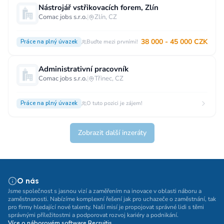
Nástrojář vstřikovacích forem, Zlín
Comac jobs s.r.o.
|
Zlín, CZ
38 000 - 45 000 CZK
Práce na plný úvazek
Buďte mezi prvními!
Administrativní pracovník
Comac jobs s.r.o.
|
Třinec, CZ
Práce na plný úvazek
O tuto pozici je zájem!
Zobrazit další inzeráty
O nás
Jsme společnost s jasnou vizí a zaměřením na inovace v oblasti náboru a
zaměstnanosti. Nabízíme komplexní řešení jak pro uchazeče o zaměstnání, tak
pro firmy hledající nové talenty. Naší misí je propojovat správné lidi s těmi
správnými příležitostmi a podporovat rozvoj kariéry a podnikání.
Více o náborovém software Recruitis