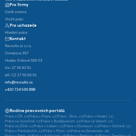
Pro firmy
Ceník inzerce
Vložit práci
Pro uchazeče
Hledání práce
Kontakt
Recruitis.io s.r.o.
Chmelova 357
Hradec Králové 500 03
ičo: 27 50 83 91
dič: CZ 27 50 83 91
info@recruitis.io
+420 724 500 898
Rodina pracovních portálů
Práce v ČR .cz
|
Práce v Praze .cz
|
Práce - Brno .cz
|
Práce v Hradci .cz
|
Práce na Vysočině .cz
|
Práce v Budějovicích .cz
|
Práce ve Varech .cz
|
Práce ve Zlíně .cz
|
Práce v Liberci .cz
|
Práce v Olomouci .cz
|
Práce v Ostravě .cz
|
Práce v Pardubicích .cz
|
Práce v Plzni .cz
|
Práca na Slovensku .sk
|
Práca v Nitre .sk
|
Práca v Košiciach .sk
|
Práca v Prešove .sk
|
Práca v Trenčíne .sk