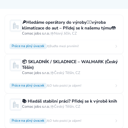
Měsíční plat
🔎Hledáme operátory do výroby👷‍♂️výroba
klimatizace do aut – Přidej se k našemu týmu🤲
neuvedeno
0 až 30 000 CZK
30 000 CZK a více
Comac jobs s.r.o.
|
Nový Jičín, CZ
40 000 CZK a více
60 000 CZK a více
Práce na plný úvazek
Buďte mezi prvními!
80 000 CZK a více
📦 SKLADNÍK / SKLADNICE – WALMARK (Český
Ostatní mzdy
Těšín)
Comac jobs s.r.o.
|
Český Těšín, CZ
za hodinu
za manday
za rok
Práce na plný úvazek
O tuto pozici je zájem!
Typ úvazku
📚 Hledáš stabilní práci? Přidej se k výrobě knih
Práce na plný úvazek
Práce na zkrácený úvazek
Comac jobs s.r.o.
|
Český Těšín, CZ
Práce na živnost
Práce přes internet
Práce doma
Práce na plný úvazek
Krátkodobá práce
O tuto pozici je zájem!
Brigáda
Stáž / Trainee