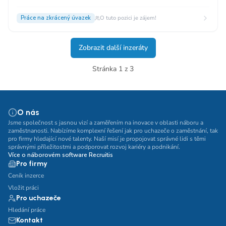
Práce na zkrácený úvazek
O tuto pozici je zájem!
Zobrazit další inzeráty
Stránka 1 z 3
O nás
Jsme společnost s jasnou vizí a zaměřením na inovace v oblasti náboru a
zaměstnanosti. Nabízíme komplexní řešení jak pro uchazeče o zaměstnání, tak
pro firmy hledající nové talenty. Naší misí je propojovat správné lidi s těmi
správnými příležitostmi a podporovat rozvoj kariéry a podnikání.
Více o náborovém software Recruitis
Pro firmy
Ceník inzerce
Vložit práci
Pro uchazeče
Hledání práce
Kontakt