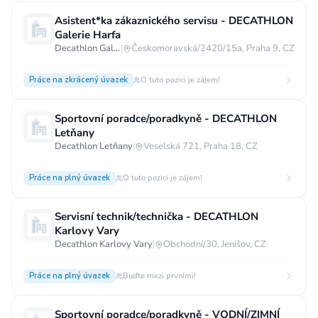
Vzdělání
Asistent*ka zákaznického servisu - DECATHLON
Galerie Harfa
Vzdělání není podstatné
Základní
Decathlon Galerie Harfa
|
Českomoravská/2420/15a, Praha 9, CZ
Odborné vyučení bez maturity
Práce na zkrácený úvazek
O tuto pozici je zájem!
Středoškolské nebo odborné vyučení s maturitou
Vyšší odborné
Bakalářské
Sportovní poradce/poradkyně - DECATHLON
Letňany
Vysokoškolské / universitní
Decathlon Letňany
|
Veselská 721, Praha 18, CZ
MBA, MBT, postgraduální studium
Práce na plný úvazek
O tuto pozici je zájem!
Servisní technik/technička - DECATHLON
Karlovy Vary
Decathlon Karlovy Vary
|
Obchodní/30, Jenišov, CZ
Práce na plný úvazek
Buďte mezi prvními!
Sportovní poradce/poradkyně - VODNÍ/ZIMNÍ