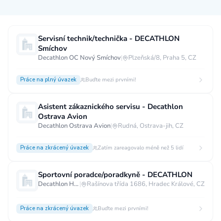
Měsíční plat
Servisní technik/technička - DECATHLON
Smíchov
neuvedeno
0 až 30 000 CZK
30 000 CZK a více
Decathlon OC Nový Smíchov
|
Plzeňská/8, Praha 5, CZ
40 000 CZK a více
60 000 CZK a více
Práce na plný úvazek
Buďte mezi prvními!
80 000 CZK a více
Asistent zákaznického servisu - Decathlon
Ostatní mzdy
Ostrava Avion
Decathlon Ostrava Avion
|
Rudná, Ostrava-jih, CZ
za hodinu
za manday
za rok
Práce na zkrácený úvazek
Zatím zareagovalo méně než 5 lidí
Typ úvazku
Sportovní poradce/poradkyně - DECATHLON
Práce na plný úvazek
Práce na zkrácený úvazek
Decathlon Hradec Králové
|
Rašínova třída 1686, Hradec Králové, CZ
Práce na živnost
Práce přes internet
Práce doma
Práce na zkrácený úvazek
Krátkodobá práce
Brigáda
Buďte mezi prvními!
Stáž / Trainee