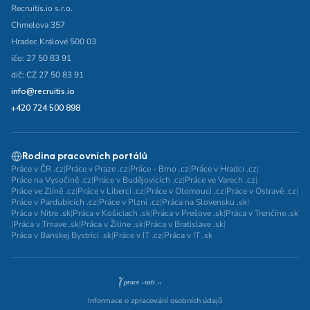
Recruitis.io s.r.o.
Chmelova 357
Hradec Králové 500 03
ičo: 27 50 83 91
dič: CZ 27 50 83 91
info@recruitis.io
+420 724 500 898
Rodina pracovních portálů
Práce v ČR .cz
|
Práce v Praze .cz
|
Práce - Brno .cz
|
Práce v Hradci .cz
|
Práce na Vysočině .cz
|
Práce v Budějovicích .cz
|
Práce ve Varech .cz
|
Práce ve Zlíně .cz
|
Práce v Liberci .cz
|
Práce v Olomouci .cz
|
Práce v Ostravě .cz
|
Práce v Pardubicích .cz
|
Práce v Plzni .cz
|
Práca na Slovensku .sk
|
Práca v Nitre .sk
|
Práca v Košiciach .sk
|
Práca v Prešove .sk
|
Práca v Trenčíne .sk
|
Práca v Trnave .sk
|
Práca v Žiline .sk
|
Práca v Bratislave .sk
|
Práca v Banskej Bystrici .sk
|
Práce v IT .cz
|
Práca v IT .sk
Informace o zpracování osobních údajů