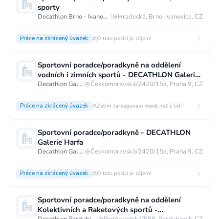
sporty
Decathlon Brno - Ivanovice
|
Hradecká, Brno-Ivanovice, CZ
Práce na zkrácený úvazek
O tuto pozici je zájem!
Sportovní poradce/poradkyně na oddělení
vodních i zimních sportů - DECATHLON Galerie
Harfa
Decathlon Galerie Harfa
|
Českomoravská/2420/15a, Praha 9, CZ
Práce na zkrácený úvazek
Zatím zareagovalo méně než 5 lidí
Sportovní poradce/poradkyně - DECATHLON
Galerie Harfa
Decathlon Galerie Harfa
|
Českomoravská/2420/15a, Praha 9, CZ
Práce na zkrácený úvazek
O tuto pozici je zájem!
Sportovní poradce/poradkyně na oddělení
Kolektivních a Raketových sportů -