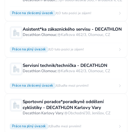
DECATHLON PARDUBICE
Decathlon Pardubice
|
Poděbradská/588, Pardubice II, CZ
Práce na zkrácený úvazek
O tuto pozici je zájem!
Asistent*ka zákaznického servisu - DECATHLON
Decathlon Olomouc
|
Kafkova 462/3, Olomouc, CZ
Práce na plný úvazek
O tuto pozici je zájem!
Servisní technik/technička - DECATHLON
Decathlon Olomouc
|
Kafkova 462/3, Olomouc, CZ
Práce na zkrácený úvazek
Buďte mezi prvními!
Sportovní poradce*poradkyně oddělení
cyklistiky - DECATHLON Karlovy Vary
Decathlon Karlovy Vary
|
Obchodní/30, Jenišov, CZ
Práce na plný úvazek
Buďte mezi prvními!