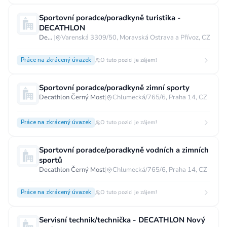
Sportovní poradce/poradkyně turistika -
DECATHLON
Decathlon Ostrava - centrum
|
Varenská 3309/50, Moravská Ostrava a Přívoz, CZ
Práce na zkrácený úvazek
O tuto pozici je zájem!
Sportovní poradce/poradkyně zimní sporty
Decathlon Černý Most
|
Chlumecká/765/6, Praha 14, CZ
Práce na zkrácený úvazek
O tuto pozici je zájem!
Sportovní poradce/poradkyně vodních a zimních
sportů
Decathlon Černý Most
|
Chlumecká/765/6, Praha 14, CZ
Práce na zkrácený úvazek
O tuto pozici je zájem!
Servisní technik/technička - DECATHLON Nový