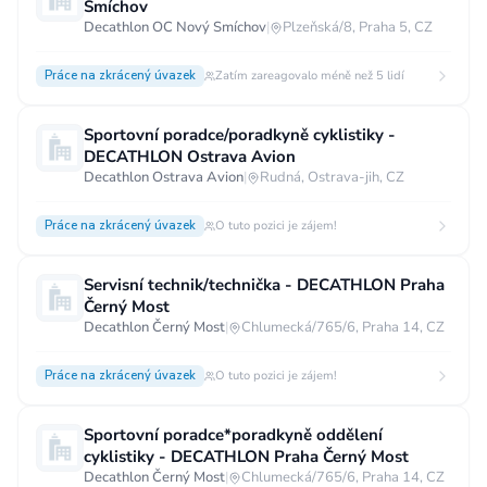
Smíchov
Decathlon OC Nový Smíchov
|
Plzeňská/8, Praha 5, CZ
Práce na zkrácený úvazek
Zatím zareagovalo méně než 5 lidí
Sportovní poradce/poradkyně cyklistiky -
DECATHLON Ostrava Avion
Decathlon Ostrava Avion
|
Rudná, Ostrava-jih, CZ
Práce na zkrácený úvazek
O tuto pozici je zájem!
Servisní technik/technička - DECATHLON Praha
Černý Most
Decathlon Černý Most
|
Chlumecká/765/6, Praha 14, CZ
Práce na zkrácený úvazek
O tuto pozici je zájem!
Sportovní poradce*poradkyně oddělení
cyklistiky - DECATHLON Praha Černý Most
Decathlon Černý Most
|
Chlumecká/765/6, Praha 14, CZ