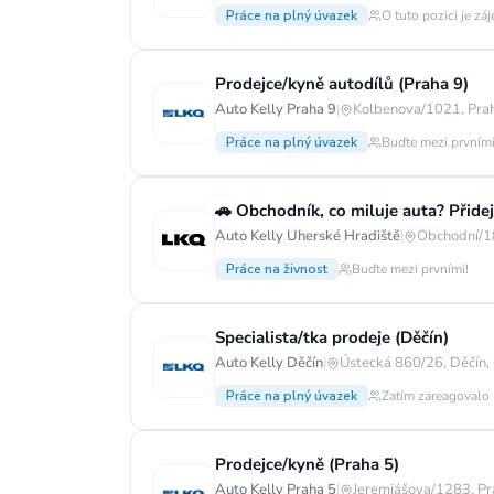
Práce na plný úvazek
O tuto pozici je zá
Prodejce/kyně autodílů (Praha 9)
Auto Kelly Praha 9
|
Kolbenova/1021, Prah
Práce na plný úvazek
Buďte mezi prvními
🚗 Obchodník, co miluje auta? Přide
Auto Kelly Uherské Hradiště
|
Obchodní/1
Práce na živnost
Buďte mezi prvními!
Specialista/tka prodeje (Děčín)
Auto Kelly Děčín
|
Ústecká 860/26, Děčín,
Práce na plný úvazek
Zatím zareagovalo 
Prodejce/kyně (Praha 5)
Auto Kelly Praha 5
|
Jeremiášova/1283, Pr