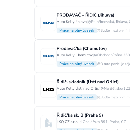
PRODAVAČ - ŘIDIČ (Jihlava)
Auto Kelly Jihlava
|
Pelhřimovská, Jihlava,
Práce na plný úvazek
Buďte mezi prvními
Prodavač/ka (Chomutov)
Auto Kelly Chomutov
|
Obchodní zóna 268,
Práce na plný úvazek
O tuto pozici je zá
Řidič-skladník (Ústí nad Orlicí)
Auto Kelly Ústí nad Orlicí
|
Na Bělisku/122
Práce na plný úvazek
Buďte mezi prvními
Řidič/ka sk. B (Praha 9)
LKQ CZ s.r.o.
|
Ocelářská 891, Praha, CZ