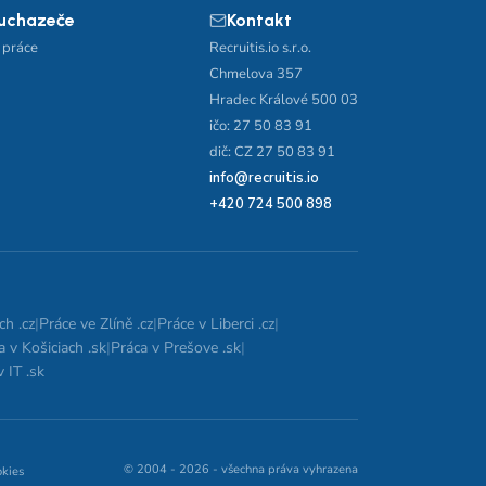
 uchazeče
Kontakt
 práce
Recruitis.io s.r.o.
Chmelova 357
Hradec Králové 500 03
ičo: 27 50 83 91
dič: CZ 27 50 83 91
info@recruitis.io
+420 724 500 898
ch .cz
|
Práce ve Zlíně .cz
|
Práce v Liberci .cz
|
a v Košiciach .sk
|
Práca v Prešove .sk
|
 IT .sk
© 2004 - 2026 - všechna práva vyhrazena
okies