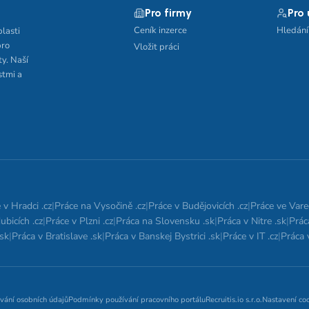
Pro firmy
Pro
Ceník inzerce
Hledání
blasti
pro
Vložit práci
ty. Naší
stmi a
 v Hradci .cz
|
Práce na Vysočině .cz
|
Práce v Budějovicích .cz
|
Práce ve Vare
ubicích .cz
|
Práce v Plzni .cz
|
Práca na Slovensku .sk
|
Práca v Nitre .sk
|
Prác
.sk
|
Práca v Bratislave .sk
|
Práca v Banskej Bystrici .sk
|
Práce v IT .cz
|
Práca v
vání osobních údajů
Podmínky používání pracovního portálu
Recruitis.io s.r.o.
Nastavení co