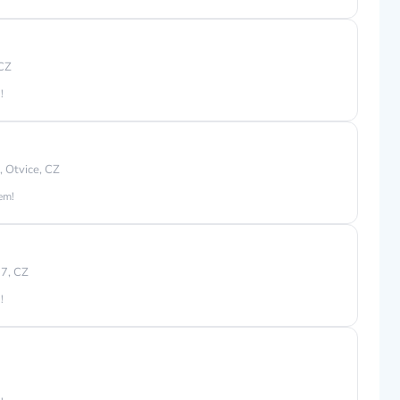
 CZ
!
 Otvice, CZ
jem!
7, CZ
!