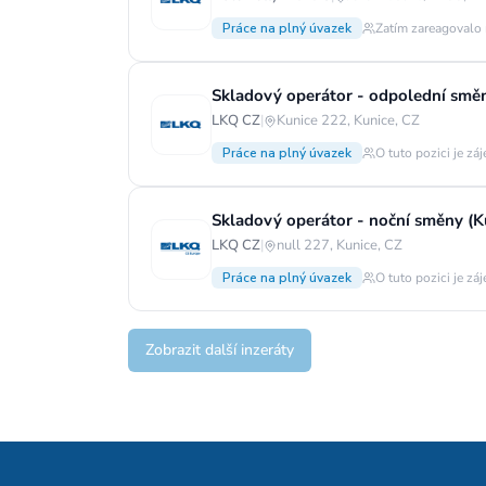
Práce na plný úvazek
Zatím zareagovalo 
Skladový operátor - odpolední směn
LKQ CZ
|
Kunice 222, Kunice, CZ
Práce na plný úvazek
O tuto pozici je zá
Skladový operátor - noční směny (K
LKQ CZ
|
null 227, Kunice, CZ
Práce na plný úvazek
O tuto pozici je zá
Zobrazit další inzeráty