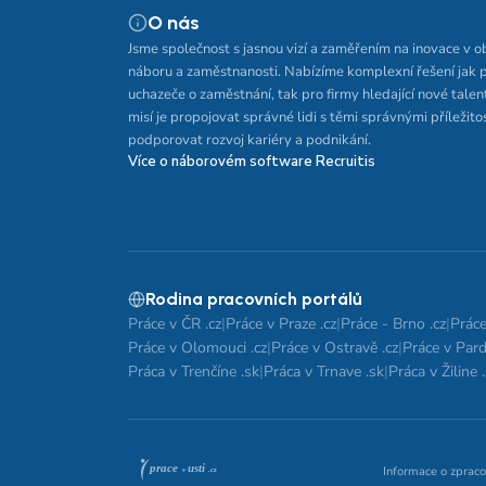
O nás
Jsme společnost s jasnou vizí a zaměřením na inovace v o
náboru a zaměstnanosti. Nabízíme komplexní řešení jak 
uchazeče o zaměstnání, tak pro firmy hledající nové talen
misí je propojovat správné lidi s těmi správnými příležito
podporovat rozvoj kariéry a podnikání.
Více o náborovém software Recruitis
Rodina pracovních portálů
Práce v ČR .cz
|
Práce v Praze .cz
|
Práce - Brno .cz
|
Práce
Práce v Olomouci .cz
|
Práce v Ostravě .cz
|
Práce v Pard
Práca v Trenčíne .sk
|
Práca v Trnave .sk
|
Práca v Žiline 
Informace o zpraco