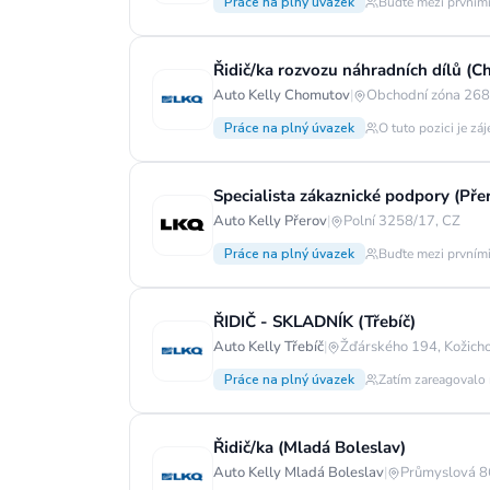
Práce na plný úvazek
Buďte mezi prvními
Řidič/ka rozvozu náhradních dílů (
Auto Kelly Chomutov
|
Obchodní zóna 268,
Práce na plný úvazek
O tuto pozici je zá
Specialista zákaznické podpory (Pře
Auto Kelly Přerov
|
Polní 3258/17, CZ
Práce na plný úvazek
Buďte mezi prvními
ŘIDIČ - SKLADNÍK (Třebíč)
Auto Kelly Třebíč
|
Žďárského 194, Kožicho
Práce na plný úvazek
Zatím zareagovalo 
Řidič/ka (Mladá Boleslav)
Auto Kelly Mladá Boleslav
|
Průmyslová 8