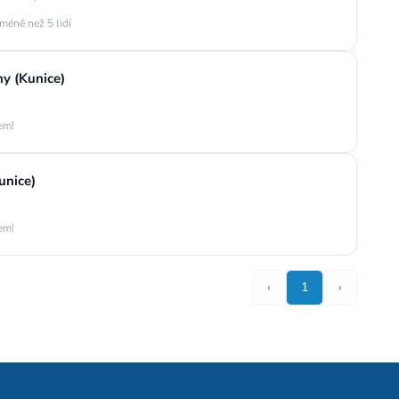
méně než 5 lidí
y (Kunice)
jem!
unice)
jem!
‹
1
›