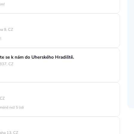
jem!
a 9, CZ
!
jte se k nám do Uherského Hradiště.
837, CZ
 CZ
méně než 5 lidí
aha 13, CZ