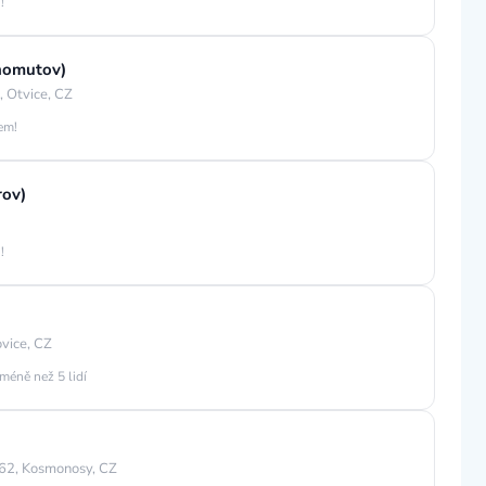
!
Chomutov)
 Otvice, CZ
jem!
rov)
!
vice, CZ
méně než 5 lidí
62, Kosmonosy, CZ