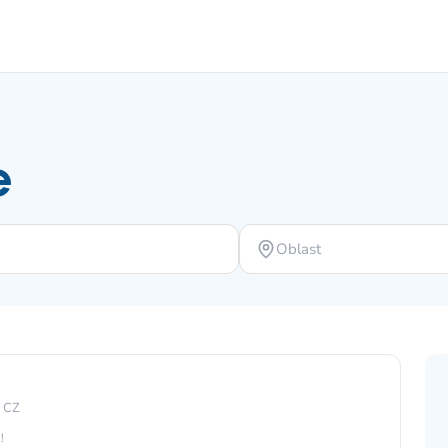
e
Oblast
, CZ
!