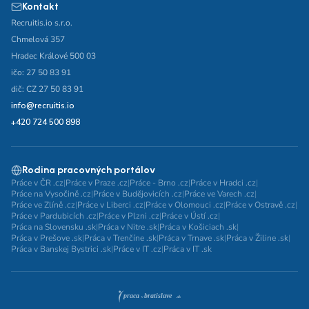
Kontakt
Recruitis.io s.r.o.
Chmelová 357
Hradec Králové 500 03
ičo: 27 50 83 91
dič: CZ 27 50 83 91
info@recruitis.io
+420 724 500 898
Rodina pracovných portálov
Práce v ČR .cz
|
Práce v Praze .cz
|
Práce - Brno .cz
|
Práce v Hradci .cz
|
Práce na Vysočině .cz
|
Práce v Budějovicích .cz
|
Práce ve Varech .cz
|
Práce ve Zlíně .cz
|
Práce v Liberci .cz
|
Práce v Olomouci .cz
|
Práce v Ostravě .cz
|
Práce v Pardubicích .cz
|
Práce v Plzni .cz
|
Práce v Ústí .cz
|
Práca na Slovensku .sk
|
Práca v Nitre .sk
|
Práca v Košiciach .sk
|
Práca v Prešove .sk
|
Práca v Trenčíne .sk
|
Práca v Trnave .sk
|
Práca v Žiline .sk
|
Práca v Banskej Bystrici .sk
|
Práce v IT .cz
|
Práca v IT .sk