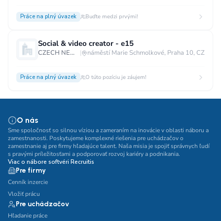
Práce na plný úvazek
Buďte medzi prvými!
Social & video creator - e15
CZECH NEWS CENTER a.s.
|
náměstí Marie Schmolkové, Praha 10, CZ
Práce na plný úvazek
O túto pozíciu je záujem!
O nás
Sme spoločnosť so silnou víziou a zameraním na inovácie v oblasti náboru a
zamestnanosti. Poskytujeme komplexné riešenia pre uchádzačov o
zamestnanie aj pre firmy hľadajúce talent. Naša misia je spojiť správnych ľudí
s pravými príležitosťami a podporovať rozvoj kariéry a podnikania.
Viac o nábore softvéri Recruitis
Pre firmy
Cenník inzercie
Vložiť prácu
Pre uchádzačov
Hľadanie práce