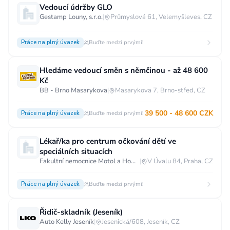
Vedoucí údržby GLO
Gestamp Louny, s.r.o.
|
Průmyslová 61, Velemyšleves, CZ
Práce na plný úvazek
Buďte medzi prvými!
Hledáme vedoucí směn s němčinou - až 48 600
Kč
BB - Brno Masarykova
|
Masarykova 7, Brno-střed, CZ
39 500 - 48 600 CZK
Práce na plný úvazek
Buďte medzi prvými!
Lékař/ka pro centrum očkování dětí ve
speciálních situacích
Fakultní nemocnice Motol a Homolka
|
V Úvalu 84, Praha, CZ
Práce na plný úvazek
Buďte medzi prvými!
Řidič-skladník (Jeseník)
Auto Kelly Jeseník
|
Jesenická/608, Jeseník, CZ