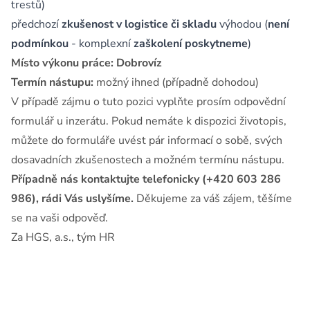
trestů)
předchozí
zkušenost v logistice či skladu
výhodou (
není
podmínkou
- komplexní
zaškolení poskytneme
)
Místo výkonu práce: Dobrovíz
Termín nástupu:
možný ihned (případně dohodou)
V případě zájmu o tuto pozici vyplňte prosím odpovědní
formulář u inzerátu. Pokud nemáte k dispozici životopis,
můžete do formuláře uvést pár informací o sobě, svých
dosavadních zkušenostech a možném termínu nástupu.
Případně nás kontaktujte telefonicky (+420 603 286
986), rádi Vás uslyšíme.
Děkujeme za váš zájem, těšíme
se na vaši odpověď.
Za HGS, a.s., tým HR