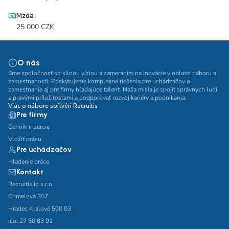
Mzda
25 000 CZK
O nás
Sme spoločnosť so silnou víziou a zameraním na inovácie v oblasti náboru a
zamestnanosti. Poskytujeme komplexné riešenia pre uchádzačov o
zamestnanie aj pre firmy hľadajúce talent. Naša misia je spojiť správnych ľudí
s pravými príležitosťami a podporovať rozvoj kariéry a podnikania.
Viac o nábore softvéri Recruitis
Pre firmy
Cenník inzercie
Vložiť prácu
Pre uchádzačov
Hľadanie práce
Kontakt
Recruitis.io s.r.o.
Chmelová 357
Hradec Králové 500 03
ičo: 27 50 83 91