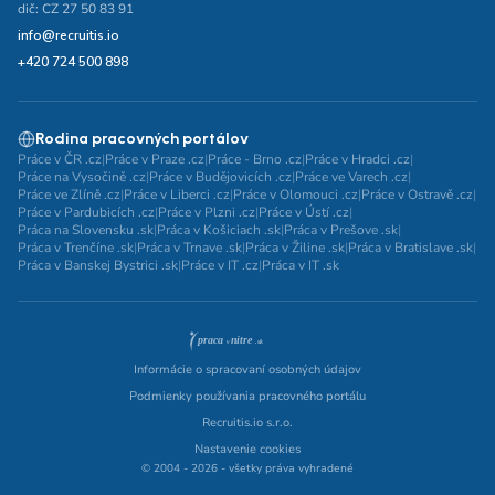
dič: CZ 27 50 83 91
info@recruitis.io
+420 724 500 898
Rodina pracovných portálov
Práce v ČR .cz
|
Práce v Praze .cz
|
Práce - Brno .cz
|
Práce v Hradci .cz
|
Práce na Vysočině .cz
|
Práce v Budějovicích .cz
|
Práce ve Varech .cz
|
Práce ve Zlíně .cz
|
Práce v Liberci .cz
|
Práce v Olomouci .cz
|
Práce v Ostravě .cz
|
Práce v Pardubicích .cz
|
Práce v Plzni .cz
|
Práce v Ústí .cz
|
Práca na Slovensku .sk
|
Práca v Košiciach .sk
|
Práca v Prešove .sk
|
Práca v Trenčíne .sk
|
Práca v Trnave .sk
|
Práca v Žiline .sk
|
Práca v Bratislave .sk
|
Práca v Banskej Bystrici .sk
|
Práce v IT .cz
|
Práca v IT .sk
Informácie o spracovaní osobných údajov
Podmienky používania pracovného portálu
Recruitis.io s.r.o.
Nastavenie cookies
© 2004 - 2026 - všetky práva vyhradené