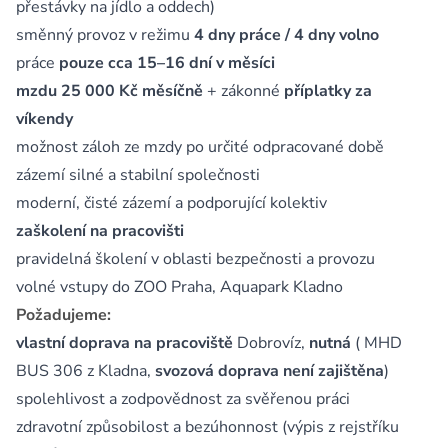
přestávky na jídlo a oddech)
směnný provoz v režimu
4 dny práce / 4 dny volno
práce
pouze cca 15–16 dní v měsíci
mzdu 25 000 Kč měsíčně
+ zákonné
příplatky za
víkendy
možnost záloh ze mzdy po určité odpracované době
zázemí silné a stabilní společnosti
moderní, čisté zázemí a podporující kolektiv
zaškolení na pracovišti
pravidelná školení v oblasti bezpečnosti a provozu
volné vstupy do ZOO Praha, Aquapark Kladno
Požadujeme:
vlastní doprava na pracoviště
Dobrovíz,
nutná
( MHD
BUS 306 z Kladna,
svozová doprava není zajištěna
)
spolehlivost a zodpovědnost za svěřenou práci
zdravotní způsobilost a bezúhonnost (výpis z rejstříku