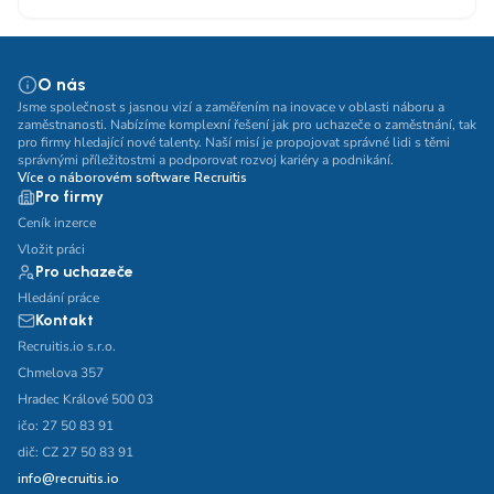
O nás
Jsme společnost s jasnou vizí a zaměřením na inovace v oblasti náboru a
zaměstnanosti. Nabízíme komplexní řešení jak pro uchazeče o zaměstnání, tak
pro firmy hledající nové talenty. Naší misí je propojovat správné lidi s těmi
správnými příležitostmi a podporovat rozvoj kariéry a podnikání.
Více o náborovém software Recruitis
Pro firmy
Ceník inzerce
Vložit práci
Pro uchazeče
Hledání práce
Kontakt
Recruitis.io s.r.o.
Chmelova 357
Hradec Králové 500 03
ičo: 27 50 83 91
dič: CZ 27 50 83 91
info@recruitis.io