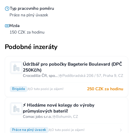
Typ pracovního poměru
Práce na plný úvazek
Mzda
150 CZK za hodinu
Podobné inzeráty
Údržbář pro pobočky Bageterie Boulevard (DPČ
250Kč/h)
Crocodille ČR, spol. s r.o.
|
Poděbradská 206 / 57, Praha 9, CZ
250 CZK za hodinu
Brigáda
O tuto pozici je zájem!
⚡ Hledáme nové kolegy do výroby
průmyslových baterií!
Comac jobs s.r.o.
|
Bohumín, CZ
Práce na plný úvazek
O tuto pozici je zájem!