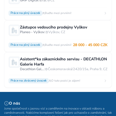
GRIP Digital s.r.o.
|
CZ
Práce na plný úvazek
Buďte mezi prvními!
Zástupce vedoucího prodejny Vyškov
Planeo - Vyškov
|
Vyškov, CZ
28 000 - 45 000 CZK
Práce na plný úvazek
Buďte mezi prvními!
Asistent*ka zákaznického servisu - DECATHLON
Galerie Harfa
Decathlon Galerie Harfa
|
Českomoravská/2420/15a, Praha 9, CZ
Práce na zkrácený úvazek
O tuto pozici je zájem!
O nás
Jsme společnost s jasnou vizí a zaměřením na inovace v oblasti náboru a
zaměstnanosti. Nabízíme komplexní řešení jak pro uchazeče o zaměstnání, tak