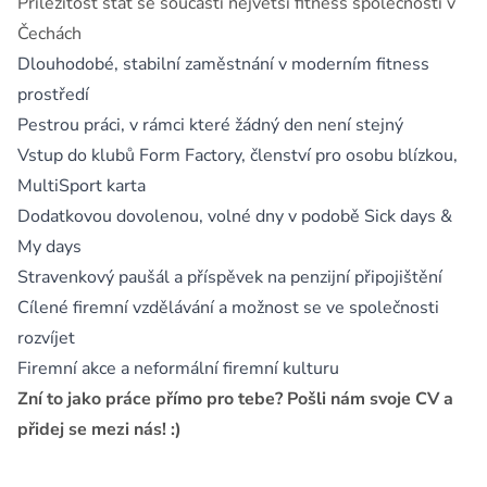
Příležitost stát se součástí největší fitness společnosti v
Čechách
Dlouhodobé, stabilní zaměstnání v moderním fitness
prostředí
Pestrou práci, v rámci které žádný den není stejný
Vstup do klubů Form Factory, členství pro osobu blízkou,
MultiSport karta
Dodatkovou dovolenou, volné dny v podobě Sick days &
My days
Stravenkový paušál a příspěvek na penzijní připojištění
Cílené firemní vzdělávání a možnost se ve společnosti
rozvíjet
Firemní akce a neformální firemní kulturu
Zní to jako práce přímo pro tebe? Pošli nám svoje CV a
přidej se mezi nás! :)