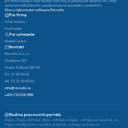
pro firmy hledající nové talenty. Naší misí je propojovat správné lidi s těmi
správnými příležitostmi a podporovat rozvoj kariéry a podnikání.
Více o náborovém software Recruitis
Pro firmy
Ceník inzerce
Vložit práci
Pro uchazeče
Hledání práce
Kontakt
Recruitis.io s.r.o.
Chmelova 357
Hradec Králové 500 03
ičo: 27 50 83 91
dič: CZ 27 50 83 91
info@recruitis.io
+420 724 500 898
Rodina pracovních portálů
Práce v Praze .cz
|
Práce - Brno .cz
|
Práce v Hradci .cz
|
Práce na Vysočině .cz
|
Práce v Budějovicích .cz
|
Práce ve Varech .cz
|
Práce ve Zlíně .cz
|