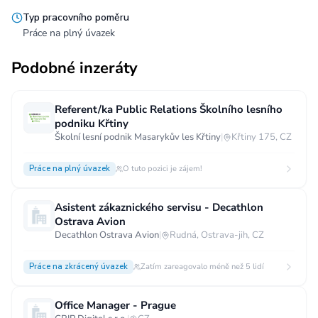
Typ pracovního poměru
Práce na plný úvazek
Podobné inzeráty
Referent/ka Public Relations Školního lesního
podniku Křtiny
Školní lesní podnik Masarykův les Křtiny
|
Křtiny 175, CZ
Práce na plný úvazek
O tuto pozici je zájem!
Asistent zákaznického servisu - Decathlon
Ostrava Avion
Decathlon Ostrava Avion
|
Rudná, Ostrava-jih, CZ
Práce na zkrácený úvazek
Zatím zareagovalo méně než 5 lidí
Office Manager - Prague