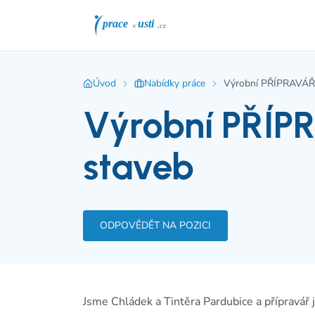
Úvod
Nabídky práce
Výrobní PŘÍPRAVÁŘ 
Výrobní PŘÍP
staveb
ODPOVĚDĚT NA POZICI
Jsme Chládek a Tintěra Pardubice a přípravář j