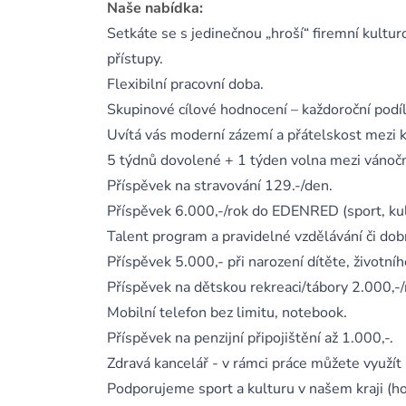
Naše nabídka:
Setkáte se s jedinečnou „hroší“ firemní kultur
přístupy.
Flexibilní pracovní doba.
Skupinové cílové hodnocení – každoroční pod
Uvítá vás moderní zázemí a přátelskost mezi k
5 týdnů dovolené + 1 týden volna mezi vánočn
Příspěvek na stravování 129.-/den.
Příspěvek 6.000,-/rok do EDENRED (sport, kultu
Talent program a pravidelné vzdělávání či dob
Příspěvek 5.000,- při narození dítěte, životní
Příspěvek na dětskou rekreaci/tábory 2.000,-/
Mobilní telefon bez limitu, notebook.
Příspěvek na penzijní připojištění až 1.000,-.
Zdravá kancelář - v rámci práce můžete využít
Podporujeme sport a kulturu v našem kraji (ho