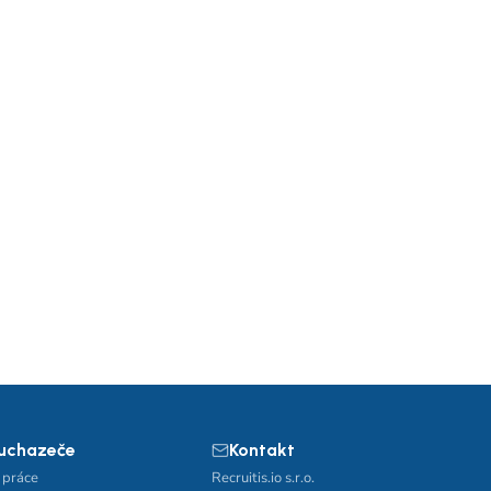
 uchazeče
Kontakt
 práce
Recruitis.io s.r.o.