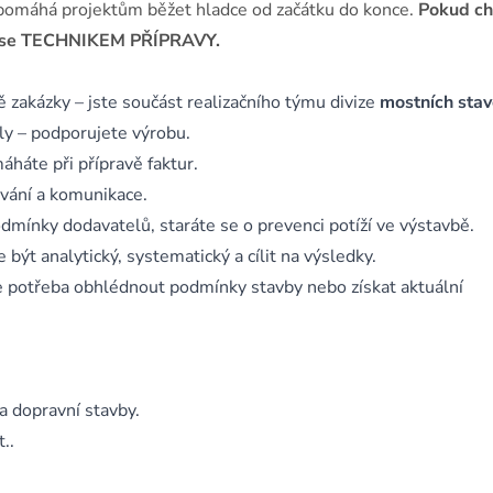
 a pomáhá projektům běžet hladce od začátku do konce.
Pokud ch
ňte se TECHNIKEM PŘÍPRAVY.
 zakázky – jste součást realizačního týmu divize
mostních sta
ly – podporujete výrobu.
áháte při přípravě faktur.
vání a komunikace.
dmínky dodavatelů, staráte se o prevenci potíží ve výstavbě.
být analytický, systematický a cílit na výsledky.
e potřeba obhlédnout podmínky stavby nebo získat aktuální
 dopravní stavby.
..