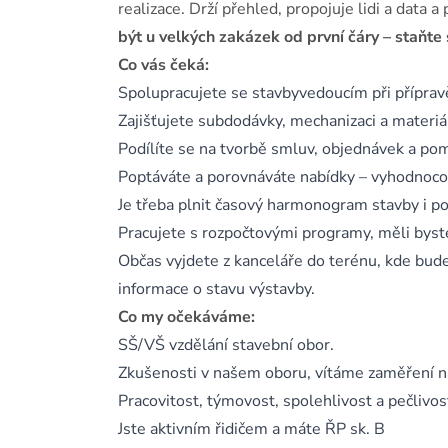
realizace. Drží přehled, propojuje lidi a data
být u velkých zakázek od první čáry – sta
Co vás čeká:
Spolupracujete se stavbyvedoucím při přípravě
Zajišťujete subdodávky, mechanizaci a materiá
Podílíte se na tvorbě smluv, objednávek a pom
Poptáváte a porovnáváte nabídky – vyhodnoco
Je třeba plnit časový harmonogram stavby i po
Pracujete s rozpočtovými programy, měli byste 
Občas vyjdete z kanceláře do terénu, kde bud
informace o stavu výstavby.
Co my očekáváme:
SŠ/VŠ vzdělání stavební obor.
Zkušenosti v našem oboru, vítáme zaměření na
Pracovitost, týmovost, spolehlivost a pečlivost
Jste aktivním řidičem a máte ŘP sk. B