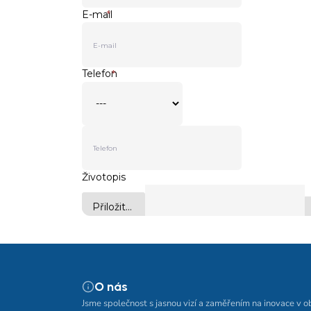
O nás
Jsme společnost s jasnou vizí a zaměřením na inovace v o